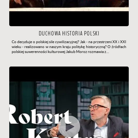
DUCHOWA HISTORIA POLSKI
Co decyduje o polskiej sile cywilizacyjnej? Jak - na przestrzeni XX i XXI
wieku - realizowano w naszym kraju politykę historyczną? O źródłach
polskiej suwerenności kulturowej Jakub Moroz rozmawia z…