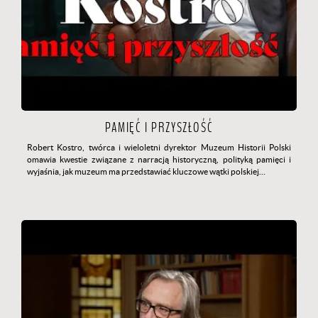
PAMIĘĆ I PRZYSZŁOŚĆ
Robert Kostro, twórca i wieloletni dyrektor Muzeum Historii Polski
omawia kwestie związane z narracją historyczną, polityką pamięci i
wyjaśnia, jak muzeum ma przedstawiać kluczowe wątki polskiej…