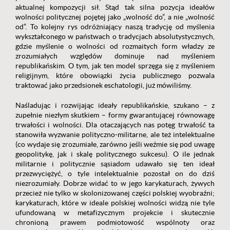
aktualnej kompozycji sił. Stąd tak silna pozycja ideałów
wolności politycznej pojętej jako „wolność do”, a nie „wolność
od”. To kolejny rys odróżniający naszą tradycję od myślenia
wykształconego w państwach o tradycjach absolutystycznych,
gdzie myślenie o wolności od rozmaitych form władzy ze
zrozumiałych względów dominuje nad myśleniem
republikańskim. O tym, jak ten model sprzęga się z myśleniem
religijnym, które obowiązki życia publicznego pozwala
traktować jako przedsionek eschatologii, już mówiliśmy.
Naśladując i rozwijając ideały republikańskie, szukano – z
zupełnie niezłym skutkiem – formy gwarantującej równowagę
trwałości i wolności. Dla otaczających nas potęg trwałość ta
stanowiła wyzwanie polityczno-militarne, ale też intelektualne
(co wydaje się zrozumiałe, zarówno jeśli weźmie się pod uwagę
geopolitykę, jak i skalę politycznego sukcesu). O ile jednak
militarnie i politycznie sąsiadom udawało się ten ideał
przezwyciężyć, o tyle intelektualnie pozostał on do dziś
niezrozumiały. Dobrze widać to w jego karykaturach, żywych
przecież nie tylko w skolonizowanej części polskiej wyobraźni;
karykaturach, które w ideale polskiej wolności widzą nie tyle
ufundowaną w metafizycznym projekcie i skutecznie
chronioną prawem podmiotowość wspólnoty oraz