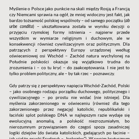
Myślenie o Polsce jako punkcie na skali między Rosją a Francją
czy Niemcami sprawia na ogół, że mniej widoczny jest fakt, jak
bardzo tożsamość polskiej wspólnoty – od samego początku (
ab
urbe condita
) – ukształtowana została w wyniku decyzji o
przyjęciu rzymskiej formy istnienia – najpierw przede
wszystkim w wymiarze religijnym i duchowym, ale w
konsekwencji również cywilizacyjnym oraz politycznym. Dla
patrzących z perspektywy Europy urządzonej według
oświeceniowej osi Wschód – Zachód natura wychylonej na
Południe polskości okazuje się wyjątkowo trudna do
zrozumienia i – co tu kryć – do zaakceptowania. I nie jest to
tylko problem polityczny, ale – by tak rzec – poznawczy.
Gdy patrzy się z perspektywy napięcia Wschód-Zachód, Polski
– jako osobnego rodzaju porządku duchowego, politycznego i
cywilizacyjnego – po prostu nie widać (nie istnieje). Dla
myślenia zakorzenionego w oświeceniu (również dla tego
zakorzenionego przez negację) katolicki, republikański i
łaciński splot polskiego DNA w najlepszym razie wydaje się
ewolucyjną anomalią, a polskość niezrozumiałym, bo
nierozumnym przywiązaniem do czegoś spoza zasadniczej
logiki dziejów (do świata katolickich, gadających po łacinie –
jak ujął to pruski Fryderyk – „Irokezów”). W swoim krytycznym