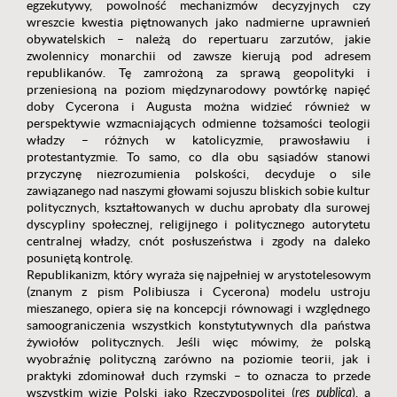
egzekutywy, powolność mechanizmów decyzyjnych czy
wreszcie kwestia piętnowanych jako nadmierne uprawnień
obywatelskich – należą do repertuaru zarzutów, jakie
zwolennicy monarchii od zawsze kierują pod adresem
republikanów. Tę zamrożoną za sprawą geopolityki i
przeniesioną na poziom międzynarodowy powtórkę napięć
doby Cycerona i Augusta można widzieć również w
perspektywie wzmacniających odmienne tożsamości teologii
władzy – różnych w katolicyzmie, prawosławiu i
protestantyzmie. To samo, co dla obu sąsiadów stanowi
przyczynę niezrozumienia polskości, decyduje o sile
zawiązanego nad naszymi głowami sojuszu bliskich sobie kultur
politycznych, kształtowanych w duchu aprobaty dla surowej
dyscypliny społecznej, religijnego i politycznego autorytetu
centralnej władzy, cnót posłuszeństwa i zgody na daleko
posuniętą kontrolę.
Republikanizm, który wyraża się najpełniej w arystotelesowym
(znanym z pism Polibiusza i Cycerona) modelu ustroju
mieszanego, opiera się na koncepcji równowagi i względnego
samoograniczenia wszystkich konstytutywnych dla państwa
żywiołów politycznych. Jeśli więc mówimy, że polską
wyobraźnię polityczną zarówno na poziomie teorii, jak i
praktyki zdominował duch rzymski – to oznacza to przede
wszystkim wizję Polski jako Rzeczypospolitej (
res publica
), a