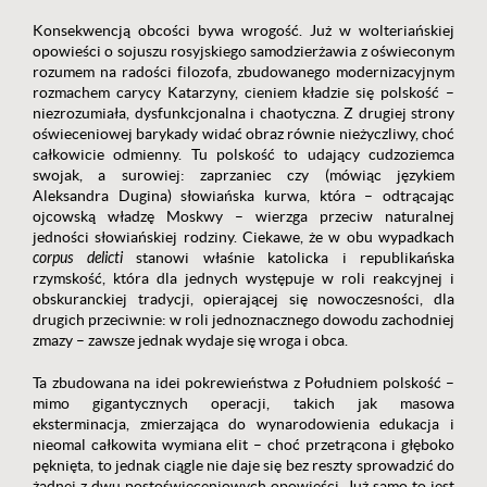
Konsekwencją obcości bywa wrogość. Już w wolteriańskiej
opowieści o sojuszu rosyjskiego samodzierżawia z oświeconym
rozumem na radości filozofa, zbudowanego modernizacyjnym
rozmachem carycy Katarzyny, cieniem kładzie się polskość –
niezrozumiała, dysfunkcjonalna i chaotyczna. Z drugiej strony
oświeceniowej barykady widać obraz równie nieżyczliwy, choć
całkowicie odmienny. Tu polskość to udający cudzoziemca
swojak, a surowiej: zaprzaniec czy (mówiąc językiem
Aleksandra Dugina) słowiańska kurwa, która – odtrącając
ojcowską władzę Moskwy – wierzga przeciw naturalnej
jedności słowiańskiej rodziny. Ciekawe, że w obu wypadkach
corpus delicti
stanowi właśnie katolicka i republikańska
rzymskość, która dla jednych występuje w roli reakcyjnej i
obskuranckiej tradycji, opierającej się nowoczesności, dla
drugich przeciwnie: w roli jednoznacznego dowodu zachodniej
zmazy – zawsze jednak wydaje się wroga i obca.
Ta zbudowana na idei pokrewieństwa z Południem polskość –
mimo gigantycznych operacji, takich jak masowa
eksterminacja, zmierzająca do wynarodowienia edukacja i
nieomal całkowita wymiana elit – choć przetrącona i głęboko
pęknięta, to jednak ciągle nie daje się bez reszty sprowadzić do
żadnej z dwu postoświeceniowych opowieści. Już samo to jest