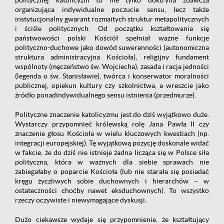
politycznej katolicyzm to nie tylko doktryna zbawcza
organizująca indywidualne poczucie sensu, lecz także
instytucjonalny gwarant rozmaitych struktur metapolitycznych
i ściśle politycznych. Od początku kształtowania się
państwowości polski Kościół spełniał ważne funkcje
polityczno-duchowe jako dowód suwerenności (autonomiczna
struktura administracyjna Kościoła), religijny fundament
wspólnoty (męczeństwo św. Wojciecha), zasada i racja jedności
(legenda o św. Stanisławie), twórca i konserwator moralności
publicznej, opiekun kultury czy szkolnictwa, a wreszcie jako
źródło ponadindywidualnego sensu istnienia (przedmurze).
Polityczne znaczenie katolicyzmu jest do dziś wyjątkowo duże.
Wystarczy przypomnieć królewską rolę Jana Pawła II czy
znaczenie głosu Kościoła w wielu kluczowych kwestiach (np.
integracji europejskiej). Tę wyjątkową pozycję doskonale widać
w fakcie, że do dziś nie istnieje żadna licząca się w Polsce siła
polityczna, która w ważnych dla siebie sprawach nie
zabiegałaby o poparcie Kościoła (lub nie starała się posiadać
kręgu życzliwych sobie duchownych i hierarchów – w
ostateczności choćby nawet eksduchownych). To wszystko
rzeczy oczywiste i niewymagające dyskusji.
Dużo ciekawsze wydaje się przypomnienie, że kształtujący