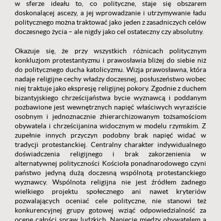
w sferze ideału to, co polityczne, staje się obszarem
doskonalącej ascezy, a jej wprowadzanie i utrzymywanie ładu
politycznego można traktować jako jeden z zasadniczych celów
doczesnego życia – ale nigdy jako cel ostateczny czy absolutny.
Okazuje się, że przy wszystkich różnicach politycznym
konkluzjom protestantyzmu i prawosławia bliżej do siebie niż
do politycznego ducha katolicyzmu. Wizja prawosławna, która
nadaje religijne cechy władzy doczesnej, posłuszeństwo wobec
niej traktuje jako ekspresję religijnej pokory. Zgodnie z duchem
bizantyjskiego chrześcijaństwa bycie wyznawcą i poddanym
pozbawione jest wewnętrznych napięć właściwych wyraziście
osobnym i jednoznacznie zhierarchizowanym tożsamościom
obywatela i chrześcijanina widocznym w modelu rzymskim. Z
zupełnie innych przyczyn podobny brak napięć widać w
tradycji protestanckiej. Centralny charakter indywidualnego
doświadczenia religijnego i brak zakorzenienia w
alternatywnej polityczności Kościoła ponadnarodowego czyni
państwo jedyną dużą doczesną wspólnotą protestanckiego
wyznawcy. Wspólnota religijna nie jest źródłem żadnego
wielkiego projektu społecznego ani nawet kryteriów
pozwalających oceniać cele polityczne, nie stanowi też
konkurencyjnej grupy gotowej wziąć odpowiedzialność za
ocenę całości spraw ludzkich. Napięcie między obywatelem a