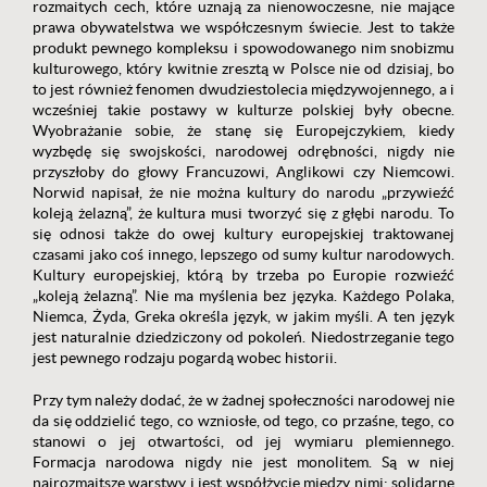
rozmaitych cech, które uznają za nienowoczesne, nie mające
prawa obywatelstwa we współczesnym świecie. Jest to także
produkt pewnego kompleksu i spowodowanego nim snobizmu
kulturowego, który kwitnie zresztą w Polsce nie od dzisiaj, bo
to jest również fenomen dwudziestolecia międzywojennego, a i
wcześniej takie postawy w kulturze polskiej były obecne.
Wyobrażanie sobie, że stanę się Europejczykiem, kiedy
wyzbędę się swojskości, narodowej odrębności, nigdy nie
przyszłoby do głowy Francuzowi, Anglikowi czy Niemcowi.
Norwid napisał, że nie można kultury do narodu „przywieźć
koleją żelazną”, że kultura musi tworzyć się z głębi narodu. To
się odnosi także do owej kultury europejskiej traktowanej
czasami jako coś innego, lepszego od sumy kultur narodowych.
Kultury europejskiej, którą by trzeba po Europie rozwieźć
„koleją żelazną”. Nie ma myślenia bez języka. Każdego Polaka,
Niemca, Żyda, Greka określa język, w jakim myśli. A ten język
jest naturalnie dziedziczony od pokoleń. Niedostrzeganie tego
jest pewnego rodzaju pogardą wobec historii.
Przy tym należy dodać, że w żadnej społeczności narodowej nie
da się oddzielić tego, co wzniosłe, od tego, co przaśne, tego, co
stanowi o jej otwartości, od jej wymiaru plemiennego.
Formacja narodowa nigdy nie jest monolitem. Są w niej
najrozmaitsze warstwy i jest współżycie między nimi; solidarne