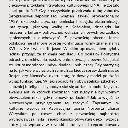
ciekawym przykładem trwałości kulturowego DNA. Ile zostało
z tej polskości? Czy rzeczywiście przetrwała dobę zaborów
(programowej depolonizacji, więzień i zsyłek), prowadzoną od
1939 roku systematyczną niemiecką i rosyjską eksterminację
inteligencji, planową walkę z Kościołem, dziesiątki lat
niszczenia kultury politycznej, wdrażania nowych porządków
społecznych i duchowych? Z pewnością obecna forma
polskości nie stanowi prostej kontynuacji formy znanej nam z
XVI czy XVII wieku. To jasne. Wielkim uproszczeniem byłoby
jednak przyjąć, że zniknęła bez śladu. Co ocalało? Polityczne
odruchy, oczekiwania, nastawienie, obyczaj, z pewnością jakaś
struktura moralności indywidualnej i publicznej. Gdy patrzy się
na to, jak wiele wciąż tych samych co kiedyś spraw dzieli nas od
Rosjan czy Niemców, okazuje się, że dawny model polskości
wciąż funkcjonuje. W jaki sposób ten obywatelsko-szlachecki,
a później inteligencki genotyp stał się udziałem pochodzących z
awansu elit, w których rodzinach nikt nigdy nie był wolnym
obywatelem, nikt nigdy nie mówił po łacinie? Jak to wyjaśnić?
Niezmiernym przyciąganiem tej tradycji? Zapisanymi w
kulturze wzorcami? Aspiracyjną teorią Norberta Eliasa?
Wszystkim po trosze, choć z pewnością najbardziej
wychowawczą siłą republikańsko-obywatelskiego wzorca,
który jest wpisany w rzymski katolicyzm i reprodukowany