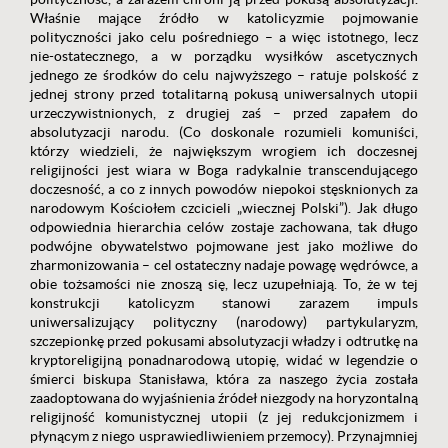
Właśnie mające źródło w katolicyzmie pojmowanie
polityczności jako celu pośredniego – a więc istotnego, lecz
nie-ostatecznego, a w porządku wysiłków ascetycznych
jednego ze środków do celu najwyższego – ratuje polskość z
jednej strony przed totalitarną pokusą uniwersalnych utopii
urzeczywistnionych, z drugiej zaś – przed zapałem do
absolutyzacji narodu. (Co doskonale rozumieli komuniści,
którzy wiedzieli, że największym wrogiem ich doczesnej
religijności jest wiara w Boga radykalnie transcendującego
doczesność, a co z innych powodów niepokoi stęsknionych za
narodowym Kościołem czcicieli „wiecznej Polski”). Jak długo
odpowiednia hierarchia celów zostaje zachowana, tak długo
podwójne obywatelstwo pojmowane jest jako możliwe do
zharmonizowania – cel ostateczny nadaje powagę wędrówce, a
obie tożsamości nie znoszą się, lecz uzupełniają. To, że w tej
konstrukcji katolicyzm stanowi zarazem impuls
uniwersalizujący polityczny (narodowy) partykularyzm,
szczepionkę przed pokusami absolutyzacji władzy i odtrutkę na
kryptoreligijną ponadnarodową utopię, widać w legendzie o
śmierci biskupa Stanisława, która za naszego życia została
zaadoptowana do wyjaśnienia źródeł niezgody na horyzontalną
religijność komunistycznej utopii (z jej redukcjonizmem i
płynącym z niego usprawiedliwieniem przemocy). Przynajmniej