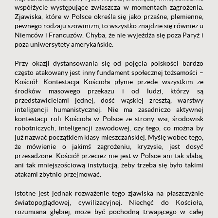
współżycie występujące zwłaszcza w momentach zagrożenia.
Zjawiska, które w Polsce określa się jako przaśne, plemienne,
pewnego rodzaju szowinizm, to wszystko znajdzie się również u
Niemców i Francuzów. Chyba, że nie wyjeżdża się poza Paryż i
poza uniwersytety amerykańskie.
Przy okazji dystansowania się od pojęcia polskości bardzo
często atakowany jest inny fundament społecznej tożsamości –
Kościół. Kontestacja Kościoła płynie przede wszystkim ze
środków masowego przekazu i od ludzi, którzy są
przedstawicielami jednej, dość wąskiej zresztą, warstwy
inteligencji humanistycznej. Nie ma zasadniczo aktywnej
kontestacji roli Kościoła w Polsce ze strony wsi, środowisk
robotniczych, inteligencji zawodowej, czy tego, co można by
już nazwać początkiem klasy mieszczańskiej. Myślę wobec tego,
że mówienie o jakimś zagrożeniu, kryzysie, jest dosyć
przesadzone. Kościół przecież nie jest w Polsce ani tak słabą,
ani tak mniejszościową instytucją, żeby trzeba się było takimi
atakami zbytnio przejmować.
Istotne jest jednak rozważenie tego zjawiska na płaszczyźnie
światopoglądowej, cywilizacyjnej. Niechęć do Kościoła,
rozumiana głębiej, może być pochodną trwającego w całej