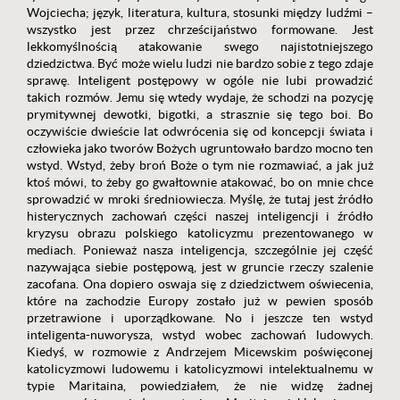
Wojciecha; język, literatura, kultura, stosunki między ludźmi –
wszystko jest przez chrześcijaństwo formowane. Jest
lekkomyślnością atakowanie swego najistotniejszego
dziedzictwa. Być może wielu ludzi nie bardzo sobie z tego zdaje
sprawę. Inteligent postępowy w ogóle nie lubi prowadzić
takich rozmów. Jemu się wtedy wydaje, że schodzi na pozycję
prymitywnej dewotki, bigotki, a strasznie się tego boi. Bo
oczywiście dwieście lat odwrócenia się od koncepcji świata i
człowieka jako tworów Bożych ugruntowało bardzo mocno ten
wstyd. Wstyd, żeby broń Boże o tym nie rozmawiać, a jak już
ktoś mówi, to żeby go gwałtownie atakować, bo on mnie chce
sprowadzić w mroki średniowiecza. Myślę, że tutaj jest źródło
histerycznych zachowań części naszej inteligencji i źródło
kryzysu obrazu polskiego katolicyzmu prezentowanego w
mediach. Ponieważ nasza inteligencja, szczególnie jej część
nazywająca siebie postępową, jest w gruncie rzeczy szalenie
zacofana. Ona dopiero oswaja się z dziedzictwem oświecenia,
które na zachodzie Europy zostało już w pewien sposób
przetrawione i uporządkowane. No i jeszcze ten wstyd
inteligenta-nuworysza, wstyd wobec zachowań ludowych.
Kiedyś, w rozmowie z Andrzejem Micewskim poświęconej
katolicyzmowi ludowemu i katolicyzmowi intelektualnemu w
typie Maritaina, powiedziałem, że nie widzę żadnej