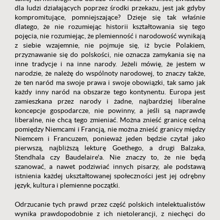
dla ludzi działających poprzez środki przekazu, jest jak gdyby
kompromitujące, pomniejszające? Dzieje się tak właśnie
dlatego, że nie rozumiejąc historii kształtowania się tego
pojęcia, nie rozumiejąc, że plemienność i narodowość wynikają
z siebie wzajemnie, nie pojmuje się, iż bycie Polakiem,
przyznawanie się do polskości, nie oznacza zamykania się na
inne tradycje i na inne narody. Jeżeli mówię, że jestem w
narodzie, że należę do wspólnoty narodowej, to znaczy także,
że ten naród ma swoje prawa i swoje obowiązki, tak samo jak
każdy inny naród na obszarze tego kontynentu. Europa jest
zamieszkana przez narody i żadne, najbardziej liberalne
koncepcje gospodarcze, nie powinny, a jeśli są naprawdę
liberalne, nie chcą tego zmieniać. Można znieść granicę celną
pomiędzy Niemcami i Francją, nie można znieść granicy między
Niemcem i Francuzem, ponieważ jeden będzie czytał jako
pierwszą, najbliższą lekturę Goethego, a drugi Balzaka,
Stendhala czy Baudelaire'a. Nie znaczy to, że nie będą
szanować, a nawet podziwiać innych pisarzy, ale podstawą
istnienia każdej ukształtowanej społeczności jest jej odrębny
język, kultura i plemienne początki.
Odrzucanie tych prawd przez część polskich intelektualistów
wynika prawdopodobnie z ich nietolerancji, z niechęci do