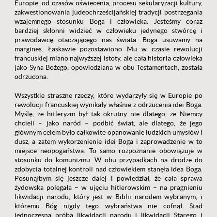
Europie, od czasów oświecenia, procesu sekularyzacji kultury,
zakwestionowania judeochrześcijańskiej tradycji postrzegania
wzajemnego stosunku Boga i człowieka. Jesteśmy coraz
bardziej skłonni widzieć w człowieku jedynego stwórcę i
prawodawcę otaczającego nas świata. Boga usuwamy na
margines. Łaskawie pozostawiono Mu w czasie rewolucji
francuskiej miano najwyższej istoty, ale cała historia człowieka
jako Syna Bożego, opowiedziana w obu Testamentach, została
odrzucona.
Wszystkie straszne rzeczy, które wydarzyły się w Europie po
rewolucji francuskiej wynikały właśnie z odrzucenia idei Boga.
Myślę, że hitleryzm był tak okrutny nie dlatego, że Niemcy
chcieli – jako naród – podbić świat, ale dlatego, że jego
głównym celem było całkowite opanowanie ludzkich umysłów i
dusz, a zatem wykorzenienie idei Boga i zaprowadzenie w to
miejsce neopogaństwa. To samo rozpoznanie obowiązuje w
stosunku do komunizmu. W obu przypadkach na drodze do
zdobycia totalnej kontroli nad człowiekiem stanęła idea Boga.
Posunąłbym się jeszcze dalej i powiedział, że cała sprawa
żydowska polegała – w ujęciu hitlerowskim – na pragnieniu
likwidacji narodu, który jest w Biblii narodem wybranym, i
któremu Bóg nigdy tego wybraństwa nie cofnął. Stad
jednoczesna próba likwidacji narodu i likwidacji Starego i