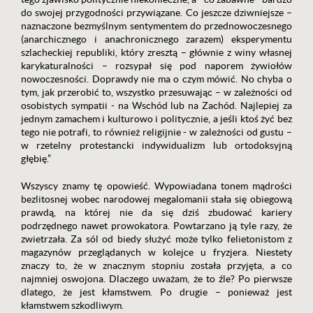
do swojej przygodności przywiązane. Co jeszcze dziwniejsze –
naznaczone bezmyślnym sentymentem do przednowoczesnego
(anarchicznego i anachronicznego zarazem) eksperymentu
szlacheckiej republiki, który zresztą – głównie z winy własnej
karykaturalności – rozsypał się pod naporem żywiołów
nowoczesności. Doprawdy nie ma o czym mówić. No chyba o
tym, jak przerobić to, wszystko przesuwając – w zależności od
osobistych sympatii - na Wschód lub na Zachód. Najlepiej za
jednym zamachem i kulturowo i politycznie, a jeśli ktoś żyć bez
tego nie potrafi, to również religijnie - w zależności od gustu –
w rzetelny protestancki indywidualizm lub ortodoksyjną
głębię.”
Wszyscy znamy tę opowieść. Wypowiadana tonem mądrości
bezlitosnej wobec narodowej megalomanii stała się obiegową
prawdą, na której nie da się dziś zbudować kariery
podrzędnego nawet prowokatora. Powtarzano ją tyle razy, że
zwietrzała. Za sól od biedy służyć może tylko felietonistom z
magazynów przeglądanych w kolejce u fryzjera. Niestety
znaczy to, że w znacznym stopniu została przyjęta, a co
najmniej oswojona. Dlaczego uważam, że to źle? Po pierwsze
dlatego, że jest kłamstwem. Po drugie – ponieważ jest
kłamstwem szkodliwym.