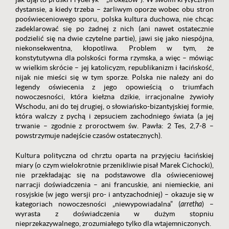
dystansie, a kiedy trzeba – żarliwym oporze wobec obu stron
pooświeceniowego sporu, polska kultura duchowa, nie chcąc
zadeklarować się po żadnej z nich (ani nawet ostatecznie
podzielić się na dwie czytelne partie), jawi się jako niespójna,
niekonsekwentna, kłopotliwa. Problem w tym, że
konstytutywna dla polskości forma rzymska, a więc – mówiąc
w wielkim skrócie – jej katolicyzm, republikanizm i łacińskość,
nijak nie mieści się w tym sporze. Polska nie należy ani do
legendy oświecenia z jego opowieścią o triumfach
nowoczesności, która kiełzna dzikie, irracjonalne żywioły
Wschodu, ani do tej drugiej, o słowiańsko-bizantyjskiej formie,
która walczy z pychą i zepsuciem zachodniego świata (a jej
trwanie – zgodnie z proroctwem św. Pawła: 2 Tes, 2,7-8 –
powstrzymuje nadejście czasów ostatecznych).
Kultura polityczna od chrztu oparta na przyjęciu łacińskiej
miary (o czym wielokrotnie przenikliwie pisał Marek Cichocki),
nie przekładając się na podstawowe dla oświeceniowej
narracji doświadczenia – ani francuskie, ani niemieckie, ani
rosyjskie (w jego wersji pro- i antyzachodniej) – okazuje się w
kategoriach nowoczesności „niewypowiadalna” (
arretha
) –
wyrasta z doświadczenia w dużym stopniu
nieprzekazywalnego, zrozumiałego tylko dla wtajemniczonych.