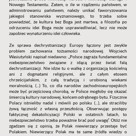
Nowego Testamentu. Zatem, o ile w rządzeniu państwem, w
administrowaniu państwem, należy unikać faworyzowania
jakiegoś stanowiska wyznaniowego, to trzeba sobie
powiedzieć, że kultura bez Boga jest martwa, a filozofia po
odrzuceniu idei Boga może usprawiedliwiać, lecz nie może
zapobiec wynaturzeniu idei człowieka.
Ze sprawa dechrystianizacji Europy łączony jest zwykle
problem zachowania tożsamości narodowej. Wojciech
Wasiutyński napisał niedawno: „Polsce zagraża fundamentalne
niebezpieczeństwo związane z idącą przez świat falą
dechrystianizacji. Nie idzie tu o walkę z organizacją kościelną
ani z dogmatami religijnymi, ale z całym etosem
chrześcijańskim, z całą tradycją i urobioną wiekami
moralnością. (...) To, co dla narodów zachodnioeuropejskich
może być przejściową chorobą, w Polsce mogłoby się okazać
śmiercią kultury narodowej, końcem odrębnego bytu. Fizycznie
Polacy istnieliby nadal i mówili po polsku (...), ale straciliby
żywą łączność z własną przeszłością. Obserwując postępy
faktycznej dekatolicyzacji Polski w ostatnich latach, to
niebezpieczeństwo trzeba poważnie brać pod uwagę”. Otóż nie
zgadzam się z opinią, że Polak niewierzący przestaje być
Polakiem. Niewierzący Polak ma te same źródła wiedzy o