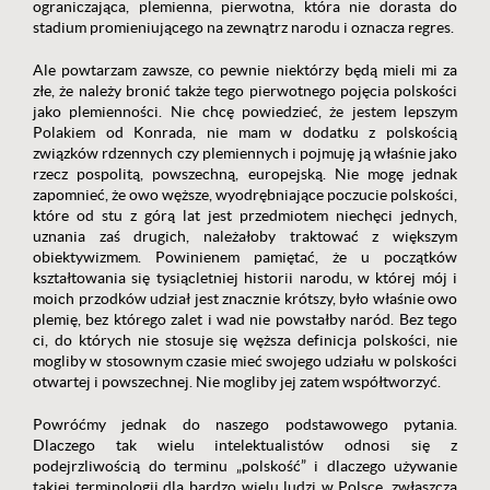
ograniczająca, plemienna, pierwotna, która nie dorasta do
stadium promieniującego na zewnątrz narodu i oznacza regres.
Ale powtarzam zawsze, co pewnie niektórzy będą mieli mi za
złe, że należy bronić także tego pierwotnego pojęcia polskości
jako plemienności. Nie chcę powiedzieć, że jestem lepszym
Polakiem od Konrada, nie mam w dodatku z polskością
związków rdzennych czy plemiennych i pojmuję ją właśnie jako
rzecz pospolitą, powszechną, europejską. Nie mogę jednak
zapomnieć, że owo węższe, wyodrębniające poczucie polskości,
które od stu z górą lat jest przedmiotem niechęci jednych,
uznania zaś drugich, należałoby traktować z większym
obiektywizmem. Powinienem pamiętać, że u początków
kształtowania się tysiącletniej historii narodu, w której mój i
moich przodków udział jest znacznie krótszy, było właśnie owo
plemię, bez którego zalet i wad nie powstałby naród. Bez tego
ci, do których nie stosuje się węższa definicja polskości, nie
mogliby w stosownym czasie mieć swojego udziału w polskości
otwartej i powszechnej. Nie mogliby jej zatem współtworzyć.
Powróćmy jednak do naszego podstawowego pytania.
Dlaczego tak wielu intelektualistów odnosi się z
podejrzliwością do terminu „polskość” i dlaczego używanie
takiej terminologii dla bardzo wielu ludzi w Polsce, zwłaszcza