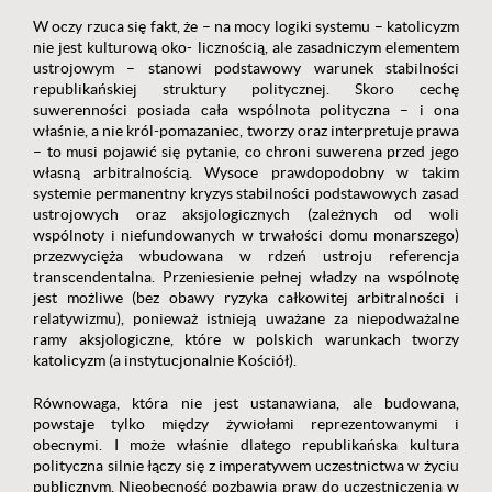
W oczy rzuca się fakt, że – na mocy logiki systemu – katolicyzm
nie jest kulturową oko- licznością, ale zasadniczym elementem
ustrojowym – stanowi podstawowy warunek stabilności
republikańskiej struktury politycznej.
Skoro cechę
suwerenności posiada cała wspólnota polityczna – i ona
właśnie, a nie król-pomazaniec, tworzy oraz interpretuje prawa
– to musi pojawić się pytanie, co chroni suwerena przed jego
własną arbitralnością. Wysoce prawdopodobny w takim
systemie permanentny kryzys stabilności podstawowych zasad
ustrojowych oraz aksjologicznych (zależnych od woli
wspólnoty i niefundowanych w trwałości domu monarszego)
przezwycięża wbudowana w rdzeń ustroju referencja
transcendentalna.
Przeniesienie pełnej władzy na wspólnotę
jest możliwe (bez obawy ryzyka całkowitej arbitralności i
relatywizmu), ponieważ istnieją uważane za niepodważalne
ramy aksjologiczne, które w polskich warunkach tworzy
katolicyzm (a instytucjonalnie Kościół).
Równowaga, która nie jest ustanawiana, ale budowana,
powstaje tylko między żywiołami reprezentowanymi i
obecnymi. I może właśnie dlatego republikańska kultura
polityczna silnie łączy się z imperatywem uczestnictwa w życiu
publicznym. Nieobecność pozbawia praw do uczestniczenia w