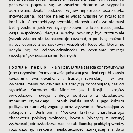
państwem pojawia się w zasadzie dopiero w wypadku
oczekiwania działań będących w jaw- nej sprzeczności z etyką
indywidualną. Różnice najlepiej widać właśnie w sytuacjach
konfliktu. Z perspektywy rzymskiej nieposłuszeństwo nie musi
być grzechem (jeśli wymaga go zbawienie lub chrześcijańska
wizja wspólnoty), decyzje władzy powinny być zrozumiałe
(wszak władca nie transcenduje rozumu), a politykę można i
należy oceniać z perspektywy wspólnoty Kościoła, która nie
uchyla się od odpowiedzialności za ocenianie szeregu
rozwiązań
par excellence
politycznych.
Po drugie – r e p u b l i k a n i z m. Drugą zasadą konstytutywną
(obok rzymskiej formy chrześcijaństwa) jest ideał republikański
świadomie wyprowadzany z tradycji rzymskiej. I w tym
wypadku mamy do czynienia z tradycją odróżniającą nas od
sąsiadów. Zarówno dla Niemiec, jak i Rosji – krajów
wywodzących swoje ambicje polityczne z dziedzictwa
imperium rzymskiego – republikański ustrój i jego kultura
polityczna stanowią zagadkę oraz wyzwanie. Powracająca w
relacjach z Berlinem i Moskwą krytyka anarchicznego
charakteru polskiej wolności, kwestia (płynącej z natury)
wyższości jednowładztwa nad republikańską praktyką władzy
rozproszonej, rzekoma nieskuteczność szukającej mandatu