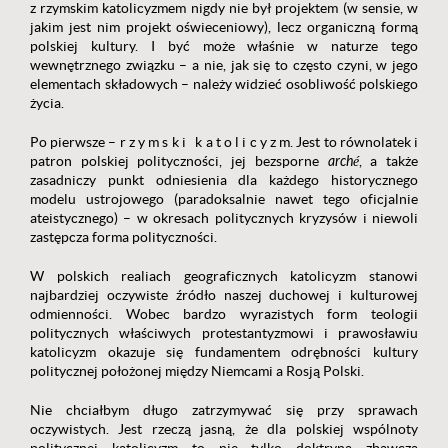
z rzymskim katolicyzmem nigdy nie był projektem (w sensie, w
jakim jest nim projekt oświeceniowy), lecz organiczną formą
polskiej kultury. I być może właśnie w naturze tego
wewnętrznego związku – a nie, jak się to często czyni, w jego
elementach składowych – należy widzieć osobliwość polskiego
życia.
Po pierwsze – r z y m s k i k a t o l i c y z m. Jest to równolatek i
patron polskiej polityczności, jej bezsporne
arché
, a także
zasadniczy punkt odniesienia dla każdego historycznego
modelu ustrojowego (paradoksalnie nawet tego oficjalnie
ateistycznego) – w okresach politycznych kryzysów i niewoli
zastępcza forma polityczności.
W polskich realiach geograficznych katolicyzm stanowi
najbardziej oczywiste źródło naszej duchowej i kulturowej
odmienności. Wobec bardzo wyrazistych form teologii
politycznych właściwych protestantyzmowi i prawosławiu
katolicyzm okazuje się fundamentem odrębności kultury
politycznej położonej między Niemcami a Rosją Polski.
Nie chciałbym długo zatrzymywać się przy sprawach
oczywistych. Jest rzeczą jasną, że dla polskiej wspólnoty