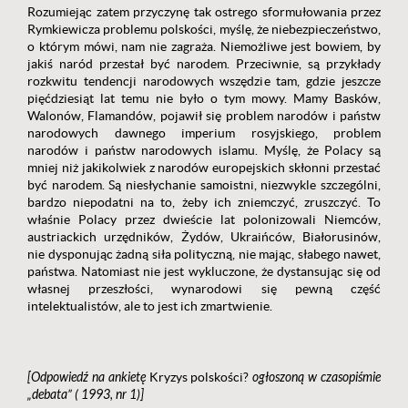
Rozumiejąc zatem przyczynę tak ostrego sformułowania przez
Rymkiewicza problemu polskości, myślę, że niebezpieczeństwo,
o którym mówi, nam nie zagraża. Niemożliwe jest bowiem, by
jakiś naród przestał być narodem. Przeciwnie, są przykłady
rozkwitu tendencji narodowych wszędzie tam, gdzie jeszcze
pięćdziesiąt lat temu nie było o tym mowy. Mamy Basków,
Walonów, Flamandów, pojawił się problem narodów i państw
narodowych dawnego imperium rosyjskiego, problem
narodów i państw narodowych islamu. Myślę, że Polacy są
mniej niż jakikolwiek z narodów europejskich skłonni przestać
być narodem. Są niesłychanie samoistni, niezwykle szczególni,
bardzo niepodatni na to, żeby ich zniemczyć, zruszczyć. To
właśnie Polacy przez dwieście lat polonizowali Niemców,
austriackich urzędników, Żydów, Ukraińców, Białorusinów,
nie dysponując żadną siła polityczną, nie mając, słabego nawet,
państwa. Natomiast nie jest wykluczone, że dystansując się od
własnej przeszłości, wynarodowi się pewną część
intelektualistów, ale to jest ich zmartwienie.
[Odpowiedź na ankietę
Kryzys polskości?
ogłoszoną w czasopiśmie
„debata” ( 1993, nr 1)]