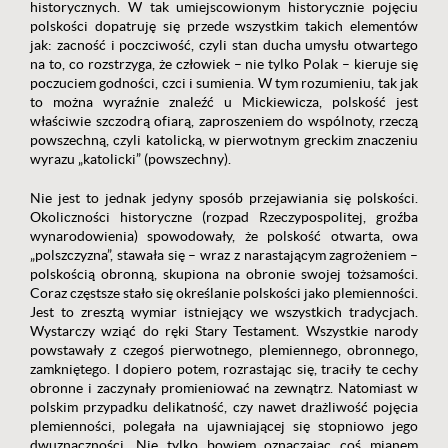
historycznych. W tak umiejscowionym historycznie pojęciu
polskości dopatruję się przede wszystkim takich elementów
jak: zacność i poczciwość, czyli stan ducha umysłu otwartego
na to, co rozstrzyga, że człowiek – nie tylko Polak – kieruje się
poczuciem godności, czci i sumienia. W tym rozumieniu, tak jak
to można wyraźnie znaleźć u Mickiewicza, polskość jest
właściwie szczodrą ofiarą, zaproszeniem do wspólnoty, rzeczą
powszechną, czyli katolicką, w pierwotnym greckim znaczeniu
wyrazu „katolicki” (powszechny).
Nie jest to jednak jedyny sposób przejawiania się polskości.
Okoliczności historyczne (rozpad Rzeczypospolitej, groźba
wynarodowienia) spowodowały, że polskość otwarta, owa
„polszczyzna”, stawała się – wraz z narastającym zagrożeniem –
polskością obronną, skupiona na obronie swojej tożsamości.
Coraz częstsze stało się określanie polskości jako plemienności.
Jest to zresztą wymiar istniejący we wszystkich tradycjach.
Wystarczy wziąć do ręki Stary Testament. Wszystkie narody
powstawały z czegoś pierwotnego, plemiennego, obronnego,
zamkniętego. I dopiero potem, rozrastając się, traciły te cechy
obronne i zaczynały promieniować na zewnątrz. Natomiast w
polskim przypadku delikatność, czy nawet drażliwość pojęcia
plemienności, polegała na ujawniającej się stopniowo jego
dwuznaczności. Nie tylko bowiem oznaczając coś mianem