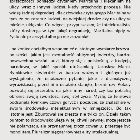
sprzeczności pomiędzy czytaniem Maritaina i klękaniem na
ulicy, wraz z innymi ludźmi, kiedy przechodzi procesja. Nie
widzę żadnej degradacji dla człowieka czytającego Maritaina w
tym, że on razem z ludźmi, na wiejskiej drodze czy na ulicy w
mieście, uklęknie. Co więcej, przypuszczam, że intelektualista,
który dostrzega w tym jakąś degradację, Maritaina nigdy w
życiu nie przeczytał albo go nie zrozumiał.
I na koniec chciałbym wspomnieć o istotnym wymiarze kryzysu
polskości, jakim jest mentalność oblężonej twierdzy, bardzo
powszechna wśród ludzi, którzy się z polskością, z tradycją
narodowa, w jakiś sposób utożsamiają. Jarosław Marek
Rymkiewicz stwierdził, w bardzo ważnym i głośnym już
wystąpieniu, że ostateczne pytanie, jakie z dramatyczną
wyrazistością przed nim ostatnio stanęło, brzmi: czy Polacy
pozwolą się przerobić na jakiś inny naród, czy też potrafią
obronić swoją swoistość, swój styl życia. Myślę, że te słowa
podsunęła Rymkiewiczowi gorycz i poczucie, że znalazł się w
swoim środowisku intelektualnym w mniejszości. Bo tak
istotnie jest. Zbuntował się zresztą nie tylko on. Dzięki takim
buntom to środowisko ulega w tej chwili pewnej, może jeszcze
nie polaryzacji, ale przynajmniej zróżnicowaniu; przestaje być
monolitem. Pluralizm sięgnął również elity intelektualnej.