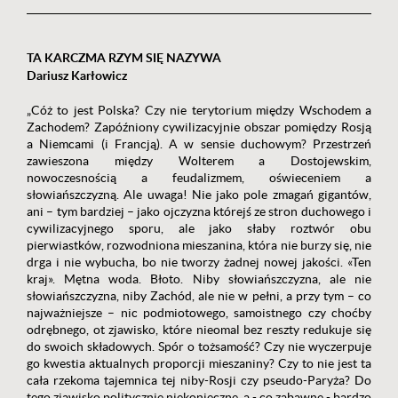
TA KARCZMA RZYM SIĘ NAZYWA
Dariusz Karłowicz
„Cóż to jest Polska? Czy nie terytorium między Wschodem a
Zachodem? Zapóźniony cywilizacyjnie obszar pomiędzy Rosją
a Niemcami (i Francją). A w sensie duchowym? Przestrzeń
zawieszona między Wolterem a Dostojewskim,
nowoczesnością a feudalizmem, oświeceniem a
słowiańszczyzną. Ale uwaga! Nie jako pole zmagań gigantów,
ani – tym bardziej – jako ojczyzna którejś ze stron duchowego i
cywilizacyjnego sporu, ale jako słaby roztwór obu
pierwiastków, rozwodniona mieszanina, która nie burzy się, nie
drga i nie wybucha, bo nie tworzy żadnej nowej jakości. «Ten
kraj». Mętna woda. Błoto. Niby słowiańszczyzna, ale nie
słowiańszczyzna, niby Zachód, ale nie w pełni, a przy tym – co
najważniejsze – nic podmiotowego, samoistnego czy choćby
odrębnego, ot zjawisko, które nieomal bez reszty redukuje się
do swoich składowych. Spór o tożsamość? Czy nie wyczerpuje
go kwestia aktualnych proporcji mieszaniny? Czy to nie jest ta
cała rzekoma tajemnica tej niby-Rosji czy pseudo-Paryża? Do
tego zjawisko politycznie niekonieczne, a - co zabawne - bardzo