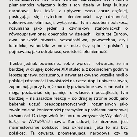
plemienności włączano ludzi i ich dzieła w krąg kultury
narodowej, lecz także, z upływem czasu coraz częściej,
posługując się kryterium plemienności czy rdzenności,
dokonywano eliminacji, wyłączenia. Tym sposobem polskość,
rozumiana jako jeden z czynników stanowiących o
równouprawnionej obecności w dziejach i kulturze Europy,
owa polskość otwarta, szczodrobliwa, powszechna, czyli
katolicka, wchodziła w coraz ostrzejszy spór z polskością
pojmowaną jako odrębność, swoistość, plemienność.
Trzeba jednak powiedzieć sobie wprost i otwarcie, że im
bardziej w drugiej połowie XIX stulecia, z pośpiechem godnym
lepszej sprawy, odrzucano, a nawet atakowano wszelką myśl o
polskiej rdzenności i swoistości na rzecz utopii uniwersalnych,
zapominając przy tym, że narody pozbawione suwerenności nie
mogą pozbawiać się pamięci o własnych początkach, tym
bardziej – na zasadzie reakcji – po drugiej stronie podbijano
bębenek uczuć pseudopatriotycznych, rozumianych jako
zwolnienie od konieczności przemyślenia problemu narodowej
tożsamości. Do tego właśnie sporu odwoływał się Wyspiański,
każąc w
Wyzwoleniu
mówić Konradowi, że nieznośne jest
manifestowanie polskości bez określania, jaka to ma być
polskość. Ta otwarta, promieniująca, narodowa, czy ta