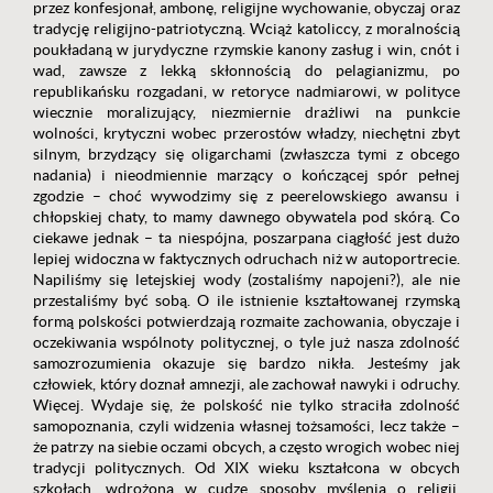
przez konfesjonał, ambonę, religijne wychowanie, obyczaj oraz
tradycję religijno-patriotyczną. Wciąż katoliccy, z moralnością
poukładaną w jurydyczne rzymskie kanony zasług i win, cnót i
wad, zawsze z lekką skłonnością do pelagianizmu, po
republikańsku rozgadani, w retoryce nadmiarowi, w polityce
wiecznie moralizujący, niezmiernie drażliwi na punkcie
wolności, krytyczni wobec przerostów władzy, niechętni zbyt
silnym, brzydzący się oligarchami (zwłaszcza tymi z obcego
nadania) i nieodmiennie marzący o kończącej spór pełnej
zgodzie – choć wywodzimy się z peerelowskiego awansu i
chłopskiej chaty, to mamy dawnego obywatela pod skórą. Co
ciekawe jednak – ta niespójna, poszarpana ciągłość jest dużo
lepiej widoczna w faktycznych odruchach niż w autoportrecie.
Napiliśmy się letejskiej wody (zostaliśmy napojeni?), ale nie
przestaliśmy być sobą. O ile istnienie kształtowanej rzymską
formą polskości potwierdzają rozmaite zachowania, obyczaje i
oczekiwania wspólnoty politycznej, o tyle już nasza zdolność
samozrozumienia okazuje się bardzo nikła. Jesteśmy jak
człowiek, który doznał amnezji, ale zachował nawyki i odruchy.
Więcej. Wydaje się, że polskość nie tylko straciła zdolność
samopoznania, czyli widzenia własnej tożsamości, lecz także –
że patrzy na siebie oczami obcych, a często wrogich wobec niej
tradycji politycznych. Od XIX wieku kształcona w obcych
szkołach, wdrożona w cudze sposoby myślenia o religii,