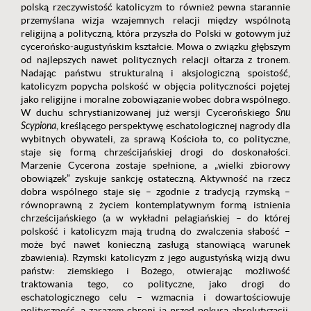
polską rzeczywistość katolicyzm to również pewna starannie
przemyślana wizja wzajemnych relacji między wspólnotą
religijną a polityczną, która przyszła do Polski w gotowym już
cycerońsko-augustyńskim kształcie. Mowa o związku głębszym
od najlepszych nawet politycznych relacji ołtarza z tronem.
Nadając państwu strukturalną i aksjologiczną spoistość,
katolicyzm popycha polskość w objęcia polityczności pojętej
jako religijne i moralne zobowiązanie wobec dobra wspólnego.
W duchu schrystianizowanej już wersji Cycerońskiego
Snu
Scypiona
, kreślącego perspektywę eschatologicznej nagrody dla
wybitnych obywateli, za sprawą Kościoła to, co polityczne,
staje się formą chrześcijańskiej drogi do doskonałości.
Marzenie Cycerona zostaje spełnione, a „wielki zbiorowy
obowiązek” zyskuje sankcję ostateczną. Aktywność na rzecz
dobra wspólnego staje się – zgodnie z tradycją rzymską –
równoprawną z życiem kontemplatywnym formą istnienia
chrześcijańskiego (a w wykładni pelagiańskiej – do której
polskość i katolicyzm mają trudną do zwalczenia słabość –
może być nawet konieczną zasługą stanowiącą warunek
zbawienia). Rzymski katolicyzm z jego augustyńską wizją dwu
państw: ziemskiego i Bożego, otwierając możliwość
traktowania tego, co polityczne, jako drogi do
eschatologicznego celu – wzmacnia i dowartościowuje
polityczność, a zarazem chroni ją przed pokusą absolutyzacji.