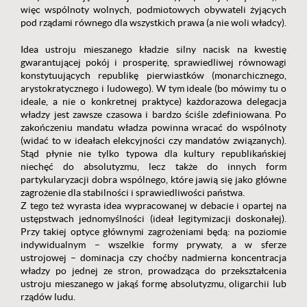
więc wspólnoty wolnych, podmiotowych obywateli żyjących
pod rządami równego dla wszystkich prawa (a nie woli władcy).
Idea ustroju mieszanego kładzie silny nacisk na kwestię
gwarantującej pokój i prosperitę, sprawiedliwej równowagi
konstytuujących republikę pierwiastków (monarchicznego,
arystokratycznego i ludowego). W tym ideale (bo mówimy tu o
ideale, a nie o konkretnej praktyce) każdorazowa delegacja
władzy jest zawsze czasowa i bardzo ściśle zdefiniowana. Po
zakończeniu mandatu władza powinna wracać do wspólnoty
(widać to w ideałach elekcyjności czy mandatów związanych).
Stąd płynie nie tylko typowa dla kultury republikańskiej
niechęć do absolutyzmu, lecz także do innych form
partykularyzacji dobra wspólnego, które jawią się jako główne
zagrożenie dla stabilności i sprawiedliwości państwa.
Z tego też wyrasta idea wypracowanej w debacie i opartej na
ustępstwach jednomyślności (ideał legitymizacji doskonałej).
Przy takiej optyce głównymi zagrożeniami będą: na poziomie
indywidualnym – wszelkie formy prywaty, a w sferze
ustrojowej – dominacja czy choćby nadmierna koncentracja
władzy po jednej ze stron, prowadząca do przekształcenia
ustroju mieszanego w jakąś formę absolutyzmu, oligarchii lub
rządów ludu.