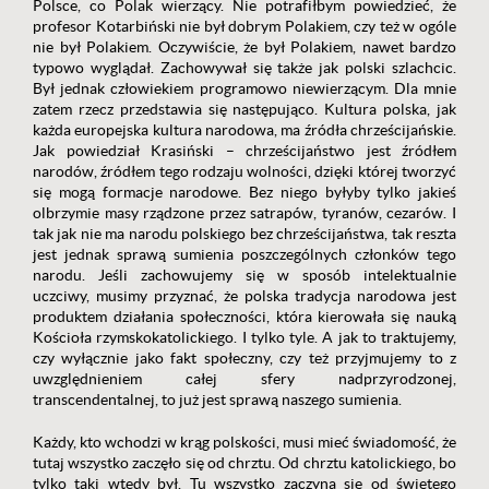
Polsce, co Polak wierzący. Nie potrafiłbym powiedzieć, że
profesor Kotarbiński nie był dobrym Polakiem, czy też w ogóle
nie był Polakiem. Oczywiście, że był Polakiem, nawet bardzo
typowo wyglądał. Zachowywał się także jak polski szlachcic.
Był jednak człowiekiem programowo niewierzącym. Dla mnie
zatem rzecz przedstawia się następująco. Kultura polska, jak
każda europejska kultura narodowa, ma źródła chrześcijańskie.
Jak powiedział Krasiński – chrześcijaństwo jest źródłem
narodów, źródłem tego rodzaju wolności, dzięki której tworzyć
się mogą formacje narodowe. Bez niego byłyby tylko jakieś
olbrzymie masy rządzone przez satrapów, tyranów, cezarów. I
tak jak nie ma narodu polskiego bez chrześcijaństwa, tak reszta
jest jednak sprawą sumienia poszczególnych członków tego
narodu. Jeśli zachowujemy się w sposób intelektualnie
uczciwy, musimy przyznać, że polska tradycja narodowa jest
produktem działania społeczności, która kierowała się nauką
Kościoła rzymskokatolickiego. I tylko tyle. A jak to traktujemy,
czy wyłącznie jako fakt społeczny, czy też przyjmujemy to z
uwzględnieniem całej sfery nadprzyrodzonej,
transcendentalnej, to już jest sprawą naszego sumienia.
Każdy, kto wchodzi w krąg polskości, musi mieć świadomość, że
tutaj wszystko zaczęło się od chrztu. Od chrztu katolickiego, bo
tylko taki wtedy był. Tu wszystko zaczyna się od świętego