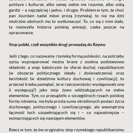
polityce i kulturze, albo samej siebie nie rozumie, albo sobą
gardzi – a najczęściej i jedno, i drugie. Problem w tym, że choć
pan Jourdain nadal mówi prozą (rzymską), to nie ma dziś
mistrzów zdolnych mu to wytłumaczyć. To, co się z nimi stało,
ta niezwykła historia polskiej amnezji, czeka jeszcze na
opracowanie.
Stop polski, czyli wszystkie drogi prowadzą do Rzymu
Jeśli z tego, co nazywamy rzymską formą polskości, na potrzeby
opisu wypreparować można brane z osobna podstawowe
składniki, a więc katolicyzm (w sferze ducha), republikanizm
(w obszarze politycznego ideału i doświadczenia) oraz
łacińskość (w dziedzinie kultury duchowej i cywilizacji), to
przecież trzeba pamiętać, że w rzeczywistości występowały one
(i występują?) jako stop żywo oddziałujących na siebie
elementów. Tym, co przesądziło o szczególnych rysach polskiej
formy istnienia, nie była prosta suma określonych postaci życia
duchowego, politycznego i cywilizacyjnego, ale wewnętrzna
łączność tych uzupełniających się i – co najważniejsze –
wzmacniających się nawzajem elementów.
Rzecz w tym, że ów oryginalny stop rzymskiego republikanizmu