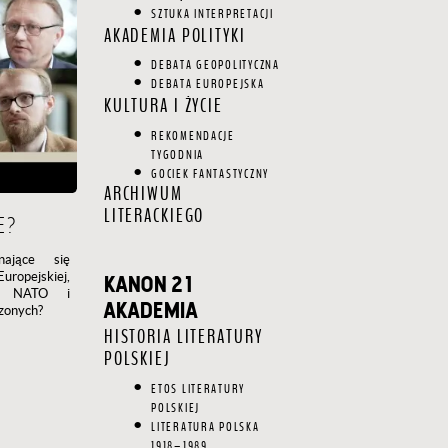
SZTUKA INTERPRETACJI
AKADEMIA POLITYKI
DEBATA GEOPOLITYCZNA
DEBATA EUROPEJSKA
KULTURA I ŻYCIE
REKOMENDACJE
TYGODNIA
GOCIEK FANTASTYCZNY
ARCHIWUM
LITERACKIEGO
E?
nające się
opejskiej,
KANON 21
go NATO i
AKADEMIA
zonych?
HISTORIA LITERATURY
POLSKIEJ
ETOS LITERATURY
POLSKIEJ
LITERATURA POLSKA
1918–1989