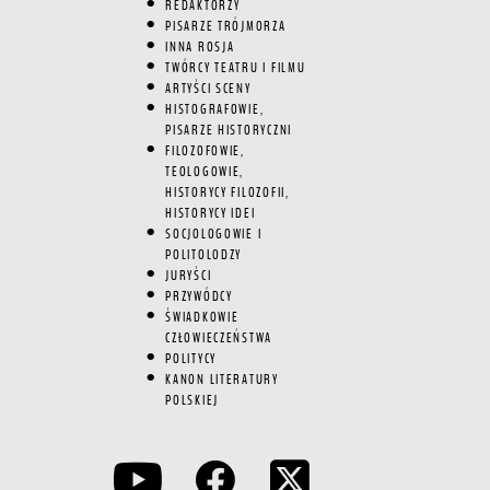
REDAKTORZY
PISARZE TRÓJMORZA
INNA ROSJA
TWÓRCY TEATRU I FILMU
ARTYŚCI SCENY
HISTOGRAFOWIE,
PISARZE HISTORYCZNI
FILOZOFOWIE,
TEOLOGOWIE,
HISTORYCY FILOZOFII,
HISTORYCY IDEI
SOCJOLOGOWIE I
POLITOLODZY
JURYŚCI
PRZYWÓDCY
ŚWIADKOWIE
CZŁOWIECZEŃSTWA
POLITYCY
KANON LITERATURY
POLSKIEJ