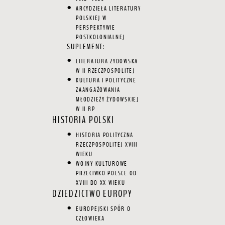
ARCYDZIEŁA LITERATURY
POLSKIEJ W
PERSPEKTYWIE
POSTKOLONIALNEJ
SUPLEMENT:
LITERATURA ŻYDOWSKA
W II RZECZPOSPOLITEJ
KULTURA I POLITYCZNE
ZAANGAŻOWANIA
MŁODZIEŻY ŻYDOWSKIEJ
W II RP
HISTORIA POLSKI
HISTORIA POLITYCZNA
RZECZPOSPOLITEJ XVIII
WIEKU
WOJNY KULTUROWE
PRZECIWKO POLSCE OD
XVIII DO XX WIEKU
DZIEDZICTWO EUROPY
EUROPEJSKI SPÓR O
CZŁOWIEKA