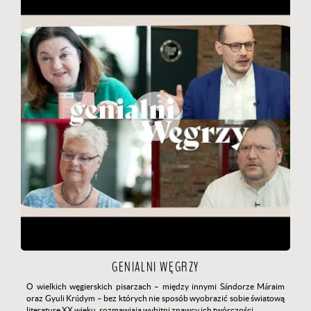
GENIALNI WĘGRZY
O wielkich węgierskich pisarzach
–
między innymi Sándorze Máraim
oraz Gyuli Krúdym
– bez których nie sposób wyobrazić sobie światową
literaturę XX wieku,
rozmawiają wybitni znawcy ich twórczości…