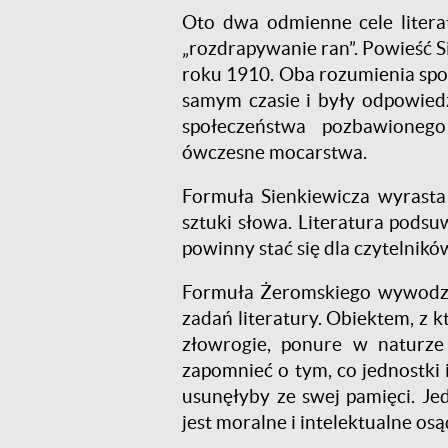
Oto dwa odmienne cele literat
„rozdrapywanie ran”. Powieść 
roku 1910. Oba rozumienia społ
samym czasie i były odpowiedz
społeczeństwa pozbawioneg
ówczesne mocarstwa.
Formuła Sienkiewicza wyrast
sztuki słowa. Literatura podsu
powinny stać się dla czytelnikó
Formuła Żeromskiego wywodzi
zadań literatury. Obiektem, z k
złowrogie, ponure w naturze 
zapomnieć o tym, co jednostki 
usunęłyby ze swej pamięci. J
jest moralne i intelektualne osą