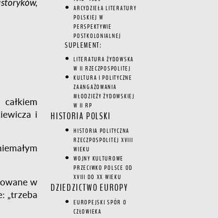
storyków,
ARCYDZIEŁA LITERATURY
POLSKIEJ W
PERSPEKTYWIE
POSTKOLONIALNEJ
SUPLEMENT:
LITERATURA ŻYDOWSKA
W II RZECZPOSPOLITEJ
KULTURA I POLITYCZNE
ZAANGAŻOWANIA
MŁODZIEŻY ŻYDOWSKIEJ
 całkiem
W II RP
iewicza i
HISTORIA POLSKI
HISTORIA POLITYCZNA
RZECZPOSPOLITEJ XVIII
 niemałym
WIEKU
WOJNY KULTUROWE
PRZECIWKO POLSCE OD
XVIII DO XX WIEKU
ułowane w
DZIEDZICTWO EUROPY
e: „trzeba
EUROPEJSKI SPÓR O
CZŁOWIEKA