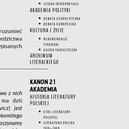
SZTUKA INTERPRETACJI
AKADEMIA POLITYKI
DEBATA GEOPOLITYCZNA
DEBATA EUROPEJSKA
KULTURA I ŻYCIE
j rozumieć
edzictwa
REKOMENDACJE
TYGODNIA
wpisanych
GOCIEK FANTASTYCZNY
ARCHIWUM
LITERACKIEGO
_________________________
KANON 21
AKADEMIA
Dwa z nich
HISTORIA LITERATURY
e ma dziś
POLSKIEJ
wicz)
jest
ETOS LITERATURY
akomitego
POLSKIEJ
oczynamy
LITERATURA POLSKA
1918–1989