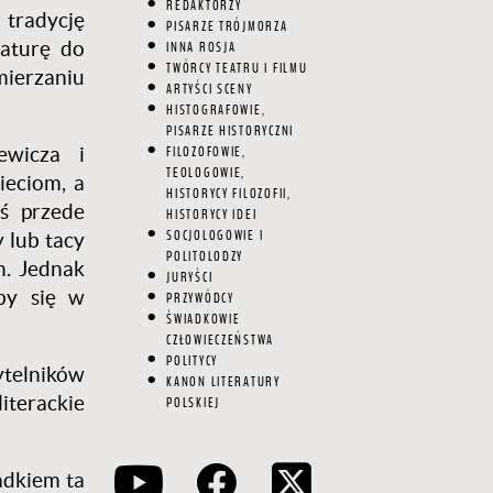
REDAKTORZY
 tradycję
PISARZE TRÓJMORZA
raturę do
INNA ROSJA
TWÓRCY TEATRU I FILMU
mierzaniu
ARTYŚCI SCENY
HISTOGRAFOWIE,
PISARZE HISTORYCZNI
ewicza i
FILOZOFOWIE,
TEOLOGOWIE,
ieciom, a
HISTORYCY FILOZOFII,
iś przede
HISTORYCY IDEI
SOCJOLOGOWIE I
 lub tacy
POLITOLODZY
h. Jednak
JURYŚCI
łby się w
PRZYWÓDCY
ŚWIADKOWIE
CZŁOWIECZEŃSTWA
POLITYCY
ytelników
KANON LITERATURY
iterackie
POLSKIEJ
padkiem ta