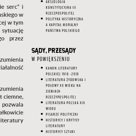
AKSJOLOGIA
e serc” i
KONSTYTUCYJNA III
RZECZPOSPOLITEJ
mskiego w
POLITYKA HISTORYCZNA
cej w tym
A KAPITAŁ MORALNY
 sytuację
PAŃSTWA POLSKIEGO
go przez
SĄDY, PRZESĄDY
zumienia
W POWIĘKSZENIU
iałalność
KANON LITERATURY
POLSKIEJ 1918 -2018
LITERATURA ŻYDOWSKA I
POŁOWY XX WIEKU NA
ozumienia
ZIEMIACH
st ciemne,
RZECZYPOSPOLITEJ
LITERATURA POLSKA XIX
e pozwala
WIEKU
ałkowicie
PISARZE POLITYCZNI
iteratury
HISTORYCY I KRYTYCY
LITERATURY
HISTORYCY SZTUKI