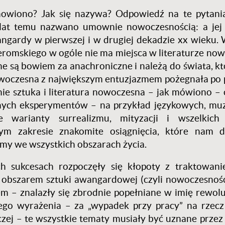
anowiono? Jak się nazywa? Odpowiedź na te pytania
o lat temu nazwano umownie nowoczesnością: a je
gardy w pierwszej i w drugiej dekadzie xx wieku. 
 Żeromskiego w ogóle nie ma miejsca w literaturze now
e są bowiem za anachroniczne i należą do świata, kt
nowoczesna z największym entuzjazmem pożegnała po 
ie sztuka i literatura nowoczesna – jak mówiono – 
żnych eksperymentów – na przykład językowych, mu
 warianty surrealizmu, mityzacji i wszelkich
ym zakresie znakomite osiągnięcia, które nam do
amy we wszystkich obszarach życia.
h sukcesach rozpoczęły się kłopoty z traktowani
za obszarem sztuki awangardowej (czyli nowoczesnośc
 – znalazły się zbrodnie popełniane w imię rewoluc
ego wyrażenia – za „wypadek przy pracy” na rzecz
zej – te wszystkie tematy musiały być uznane przez