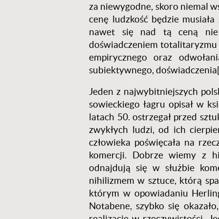
za niewygodne, skoro niemal wsz
cenę ludzkość będzie musiała 
nawet się nad tą ceną nie 
doświadczeniem totalitaryzmu 
empirycznego oraz odwołani
subiektywnego, doświadczenia
Jeden z najwybitniejszych pol
sowieckiego łagru opisał w ks
latach 50. ostrzegał przed szt
zwykłych ludzi, od ich cierpi
człowieka poświęcała na rzec
komercji. Dobrze wiemy z hi
odnajdują się w służbie kom
nihilizmem w sztuce, którą s
którym w opowiadaniu Herling
Notabene, szybko się okazało
realizacje w rzeczywistości. 