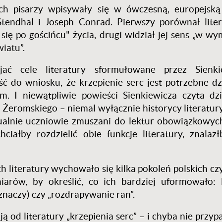
kich pisarzy wpisywały się w ówczesną, europejską
 Stendhal i Joseph Conrad. Pierwszy porównał lite
się po gościńcu" życia, drugi widział jej sens „w wy
iatu”.
ać cele literatury sformułowane przez Sienki
ść do wniosku, że krzepienie serc jest potrzebne dz
. I niewątpliwie powieści Sienkiewicza czyta dz
 Żeromskiego – niemal wyłącznie historycy literatury
tualnie uczniowie zmuszani do lektur obowiązkowyc
ciałby rozdzielić obie funkcje literatury, znalaz
h literatury wychowało się kilka pokoleń polskich cz
iarów, by określić, co ich bardziej uformowało: l
 znaczy) czy „rozdrapywanie ran”.
ją od literatury „krzepienia serc” – i chyba nie przy