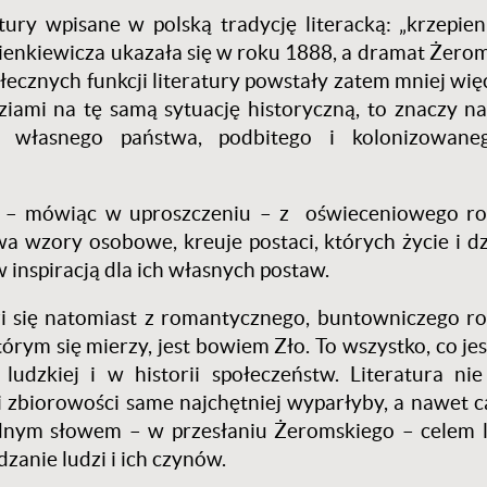
ury wpisane w polską tradycję literacką: „krzepieni
Sienkiewicza ukazała się w roku 1888, a dramat Żero
ecznych funkcji literatury powstały zatem mniej wię
iami na tę samą sytuację historyczną, to znaczy na
o własnego państwa, podbitego i kolonizowane
a – mówiąc w uproszczeniu – z
oświeceniowego ro
wa wzory osobowe, kreuje postaci, których życie i dz
w inspiracją dla ich własnych postaw.
 się natomiast z romantycznego, buntowniczego r
tórym się mierzy, jest bowiem Zło. To wszystko, co je
ludzkiej i w historii społeczeństw. Literatura ni
i zbiorowości same najchętniej wyparłyby, a nawet c
ednym słowem – w przesłaniu Żeromskiego – celem l
dzanie ludzi i ich czynów.