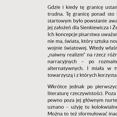
Gdzie i kiedy tę granicę ust
trudna. Tę granicę ponad st
startowym było powstanie awan
jej założeń dla Sienkiewicza i
Ich koncepcje pisarstwa uważan
nie ma, świata, który sztuka 
wojnie światowej. Wtedy właśn
„naiwny realizm” na rzecz ró
narracyjnych – po rozmaite
alternatywnych. I miała w t
towarzyszą i z których korzyst
Wkrótce jednak po pierwszyc
literaturę rzeczywistości. Po
pewno poza jej głównym nurtem
uznano – użyję tu kolokwialn
Można to też sformułować inac