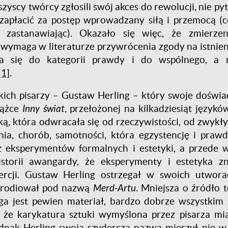
yscy twórcy zgłosili swój akces do rewolucji, nie pyt
zapłacić za postęp wprowadzany siłą i przemocą (c
zastanawiając). Okazało się więc, że zmierzen
wymaga w literaturze przywrócenia zgody na istnien
a się do kategorii prawdy i do wspólnego, a n
[1]
.
skich pisarzy – Gustaw Herling – który swoje doświa
iążce
Inny świat
, przełożonej na kilkadziesiąt językó
uką, która odwracała się od rzeczywistości, od zwykł
enia, chorób, samotności, która egzystencję i prawd
z eksperymentów formalnych i estetyki, a przede 
storii awangardy, że eksperymenty i estetyka zn
ercji. Gustaw Herling ostrzegał w swoich utwora
parodiował pod nazwą
Merd-Artu
. Mniejsza o źródło t
a jest pewien materiał, bardzo dobrze wszystkim
, że karykatura sztuki wymyślona przez pisarza mi
Jednak Herling swoją szyderczą nazwą mierzył nie w 