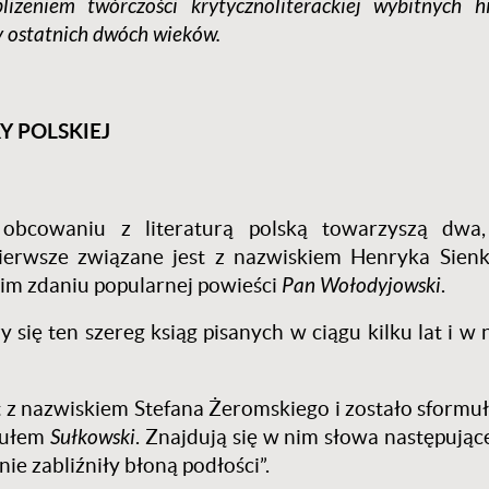
iżeniem twórczości krytycznoliterackiej wybitnych hi
zy ostatnich dwóch wieków.
Y POLSKIEJ
bcowaniu z literaturą polską towarzyszą dwa,
Pierwsze związane jest z nazwiskiem Henryka Sienk
im zdaniu popularnej powieści
Pan Wołodyjowski
.
się ten szereg ksiąg pisanych w ciągu kilku lat i w
st z nazwiskiem Stefana Żeromskiego i zostało sform
tułem
Sułkowski
. Znajdują się w nim słowa następując
nie zabliźniły błoną podłości”.