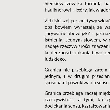
Sienkiewiczowska formuła ba
Faulknerowi – który, jak wiadom
Z dzisiejszej perspektywy widać
oba bowiem wyrastają ze wspó
„prywatne obowiązki” – jak na
istnienia. Jednym słowem, w o
nadaje rzeczywistości znaczeni
konieczności szukania i tworz
ludzkiego.
Granica nie przebiega zatem 
jednym, i w drugim przesłani
sposobami poszukiwania sensu – 
Granica przebiega raczej międ
rzeczywistość, a tymi, któr
dociekania sensu, kształtowania