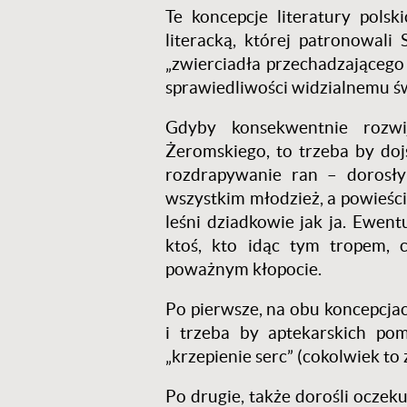
Te koncepcje literatury pols
literacką, której patronowali
„zwierciadła przechadzającego 
sprawiedliwości widzialnemu św
Gdyby konsekwentnie rozwij
Żeromskiego, to trzeba by doj
rozdrapywanie ran – dorosłym
wszystkim młodzież, a powieści
leśni dziadkowie jak ja. Ewen
ktoś, kto idąc tym tropem, ch
poważnym kłopocie.
Po pierwsze, na obu koncepcjac
i trzeba by aptekarskich pom
„krzepienie serc” (cokolwiek to
Po drugie, także dorośli oczeku