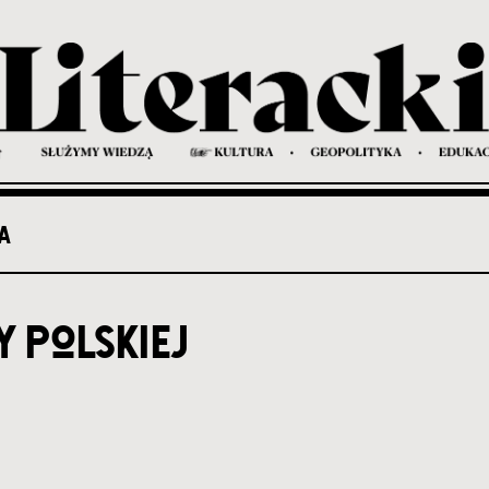
A
y polskiej