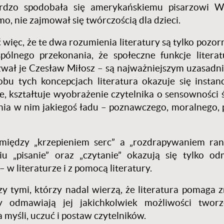
rdzo spodobała się amerykańskiemu pisarzowi Wi
o, nie zajmował się twórczością dla dzieci.
 więc, że te dwa rozumienia literatury są tylko pozor
lnego przekonania, że społeczne funkcje literatu
zwał je Czesław Miłosz – są najważniejszym uzasadni
bu tych koncepcjach literatura okazuje się instanc
e, kształtuje wyobrażenie czytelnika o sensowności ś
enia w nim jakiegoś ładu – poznawczego, moralnego, 
między „krzepieniem serc” a „rozdrapywaniem ran
u „pisanie” oraz „czytanie” okazują się tylko o
w literaturze i z pomocą literatury.
zy tymi, którzy nadal wierzą, że literatura pomaga 
zy odmawiają jej jakichkolwiek możliwości tworz
 myśli, uczuć i postaw czytelników.