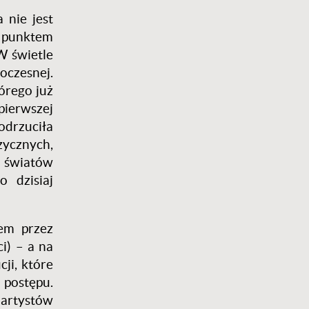
 nie jest
j punktem
W świetle
oczesnej.
órego już
pierwszej
odrzuciła
zycznych,
 światów
 dzisiaj
em przez
i) – a na
ji, które
 postępu.
 artystów