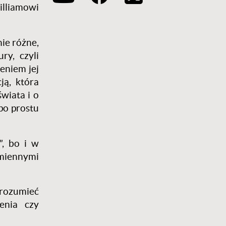
lliamowi
nie różne,
ry, czyli
eniem jej
ją, która
wiata i o
po prostu
”, bo i w
dmiennymi
zrozumieć
enia czy