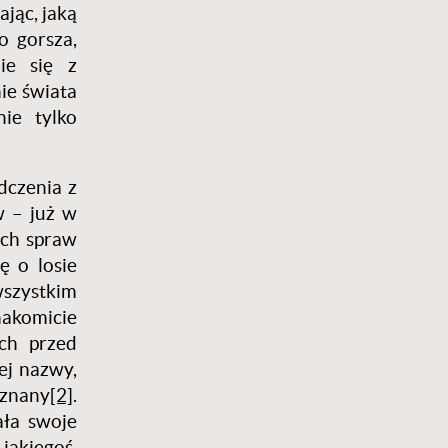
ając, jaką
o gorsza,
ie się z
ie świata
ie tylko
dczenia z
w – już w
ych spraw
ę o losie
wszystkim
akomicie
ch przed
ej nazwy,
 znany
[2]
.
ała swoje
jakiegoś,