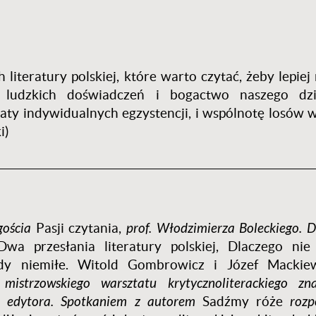
 literatury polskiej, które warto czytać, żeby lepie
ść ludzkich doświadczeń i bogactwo naszego dzi
aty indywidualnych egzystencji, i wspólnotę losów 
i)
________________________________________________________________
I
gościa
Pasji czytania,
prof. Włodzimierza Boleckiego. 
Dwa przesłania literatury polskiej, Dlaczego ni
dy niemiłe. Witold Gombrowicz i Józef Mackie
mistrzowskiego warsztatu krytycznoliterackiego zn
y i edytora. Spotkaniem z autorem
Sadźmy róże
rozp