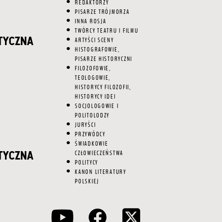
REDAKTORZY
PISARZE TRÓJMORZA
INNA ROSJA
TWÓRCY TEATRU I FILMU
ityczna
ARTYŚCI SCENY
HISTOGRAFOWIE,
PISARZE HISTORYCZNI
FILOZOFOWIE,
TEOLOGOWIE,
HISTORYCY FILOZOFII,
HISTORYCY IDEI
SOCJOLOGOWIE I
POLITOLODZY
JURYŚCI
PRZYWÓDCY
ŚWIADKOWIE
tyczna
CZŁOWIECZEŃSTWA
POLITYCY
KANON LITERATURY
POLSKIEJ