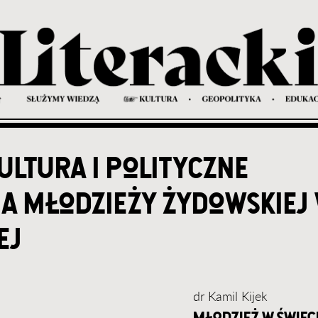
ultura i polityczne
 młodzieży żydowskiej w
ej
dr Kamil Kijek
młodzież w świec