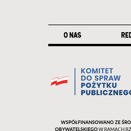
Stopka
O NAS
RE
WSPÓŁFINANSOWANO ZE ŚRO
OBYWATELSKIEGO
W RAMACH RZ