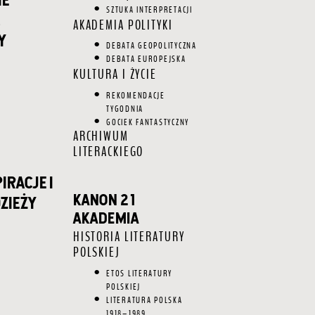
SZTUKA INTERPRETACJI
AKADEMIA POLITYKI
y
DEBATA GEOPOLITYCZNA
DEBATA EUROPEJSKA
KULTURA I ŻYCIE
REKOMENDACJE
TYGODNIA
GOCIEK FANTASTYCZNY
ARCHIWUM
LITERACKIEGO
iracje i
KANON 21
zieży
AKADEMIA
HISTORIA LITERATURY
POLSKIEJ
ETOS LITERATURY
POLSKIEJ
LITERATURA POLSKA
1918–1989