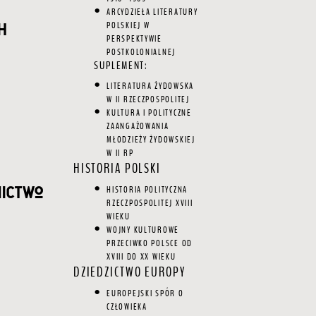
ARCYDZIEŁA LITERATURY
h
POLSKIEJ W
PERSPEKTYWIE
POSTKOLONIALNEJ
SUPLEMENT:
LITERATURA ŻYDOWSKA
W II RZECZPOSPOLITEJ
KULTURA I POLITYCZNE
ZAANGAŻOWANIA
MŁODZIEŻY ŻYDOWSKIEJ
W II RP
HISTORIA POLSKI
nictwo
HISTORIA POLITYCZNA
RZECZPOSPOLITEJ XVIII
WIEKU
WOJNY KULTUROWE
PRZECIWKO POLSCE OD
XVIII DO XX WIEKU
DZIEDZICTWO EUROPY
EUROPEJSKI SPÓR O
CZŁOWIEKA