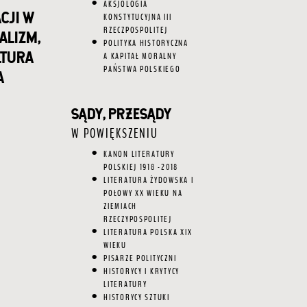
AKSJOLOGIA
cji w
KONSTYTUCYJNA III
RZECZPOSPOLITEJ
alizm,
POLITYKA HISTORYCZNA
ltura
A KAPITAŁ MORALNY
PAŃSTWA POLSKIEGO
a
SĄDY, PRZESĄDY
W POWIĘKSZENIU
KANON LITERATURY
POLSKIEJ 1918 -2018
LITERATURA ŻYDOWSKA I
POŁOWY XX WIEKU NA
ZIEMIACH
RZECZYPOSPOLITEJ
LITERATURA POLSKA XIX
WIEKU
PISARZE POLITYCZNI
HISTORYCY I KRYTYCY
LITERATURY
HISTORYCY SZTUKI