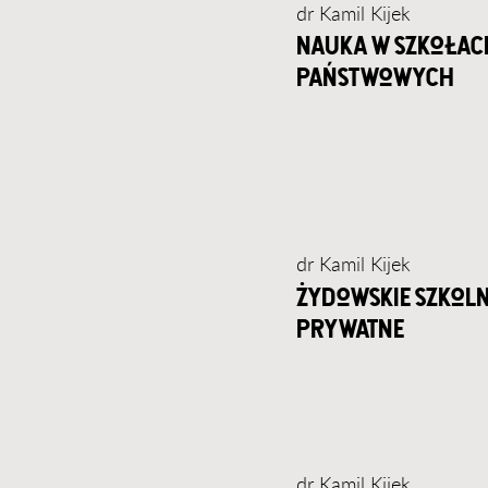
dr Kamil Kijek
nauka w szkołac
państwowych
dr Kamil Kijek
żydowskie szkol
prywatne
dr Kamil Kijek