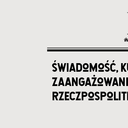
świadomość, k
zaangażowania
rzeczpospolit