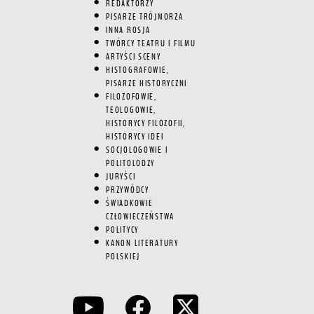
REDAKTORZY
PISARZE TRÓJMORZA
INNA ROSJA
TWÓRCY TEATRU I FILMU
ARTYŚCI SCENY
HISTOGRAFOWIE,
PISARZE HISTORYCZNI
FILOZOFOWIE,
TEOLOGOWIE,
HISTORYCY FILOZOFII,
HISTORYCY IDEI
SOCJOLOGOWIE I
POLITOLODZY
JURYŚCI
PRZYWÓDCY
ŚWIADKOWIE
CZŁOWIECZEŃSTWA
POLITYCY
KANON LITERATURY
POLSKIEJ