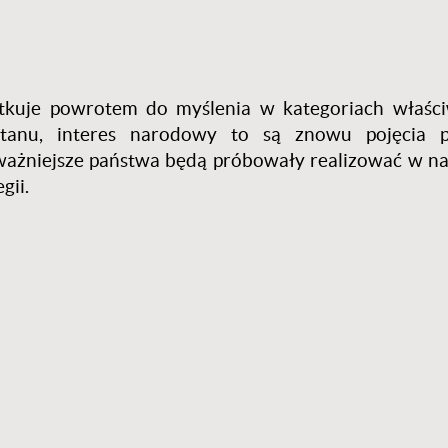
utkuje powrotem do myślenia w kategoriach właśc
stanu, interes narodowy to są znowu pojęcia 
ajważniejsze państwa będą próbowały realizować w n
gii.