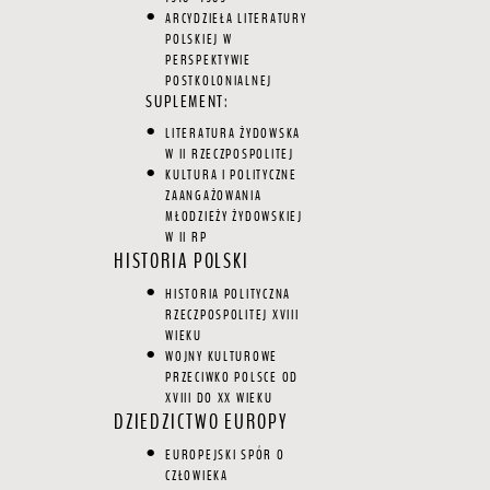
ARCYDZIEŁA LITERATURY
POLSKIEJ W
PERSPEKTYWIE
POSTKOLONIALNEJ
SUPLEMENT:
LITERATURA ŻYDOWSKA
W II RZECZPOSPOLITEJ
KULTURA I POLITYCZNE
ZAANGAŻOWANIA
MŁODZIEŻY ŻYDOWSKIEJ
W II RP
HISTORIA POLSKI
HISTORIA POLITYCZNA
RZECZPOSPOLITEJ XVIII
WIEKU
WOJNY KULTUROWE
PRZECIWKO POLSCE OD
XVIII DO XX WIEKU
DZIEDZICTWO EUROPY
EUROPEJSKI SPÓR O
CZŁOWIEKA