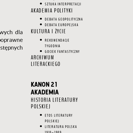
SZTUKA INTERPRETACJI
AKADEMIA POLITYKI
DEBATA GEOPOLITYCZNA
DEBATA EUROPEJSKA
KULTURA I ŻYCIE
iwych dla
poprawne
REKOMENDACJE
TYGODNIA
astępnych
GOCIEK FANTASTYCZNY
ARCHIWUM
LITERACKIEGO
KANON 21
AKADEMIA
HISTORIA LITERATURY
POLSKIEJ
ETOS LITERATURY
POLSKIEJ
LITERATURA POLSKA
1918–1989