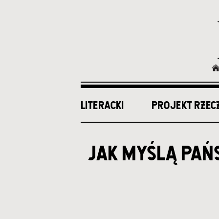
LITERACKI
PROJEKT RZEC
Ścieżka
nawigacyjna
jak myślą pań