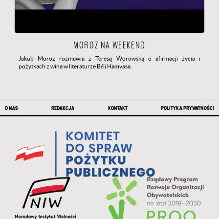
MOROZ NA WEEKEND
Jakub Moroz rozmawia z Teresą Worowską o afirmacji życia i
pożytkach z wina w literaturze Béli Hamvasa.
Stopka
O NAS
REDAKCJA
KONTAKT
POLITYKA PRYWATNOŚCI